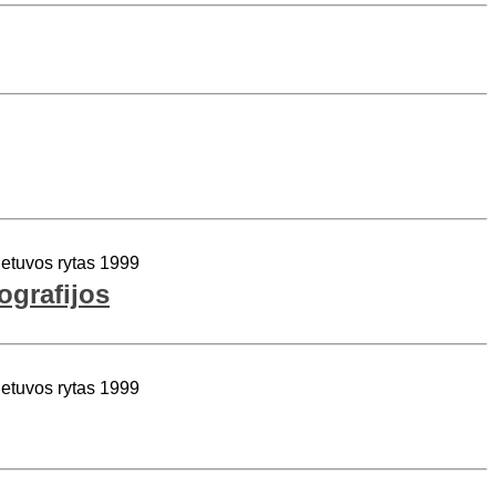
ietuvos rytas 1999
tografijos
ietuvos rytas 1999