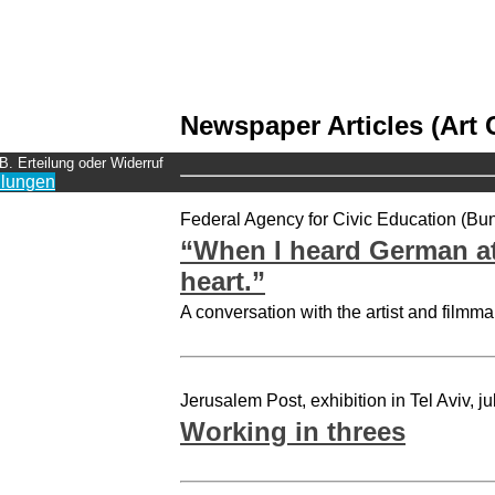
Newspaper Articles (Art C
B. Erteilung oder Widerruf
llungen
Federal Agency for Civic Education (Bun
“When I heard German at 
heart.”
A conversation with the artist and filmm
Jerusalem Post, exhibition in Tel Aviv, j
Working in threes