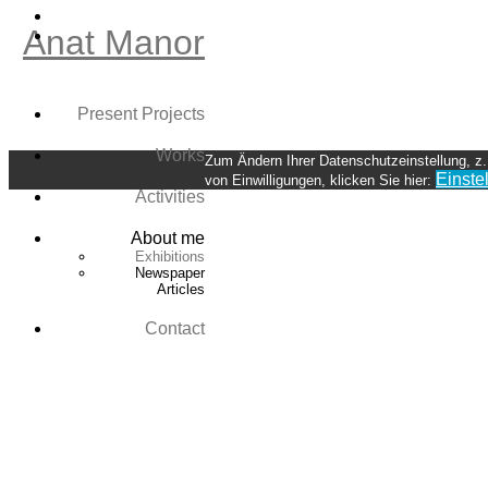
Skip
Anat Manor
to
content
Present Projects
Works
Zum Ändern Ihrer Datenschutzeinstellung, z.
Einste
von Einwilligungen, klicken Sie hier:
Activities
About me
Exhibitions
Newspaper
Articles
Contact