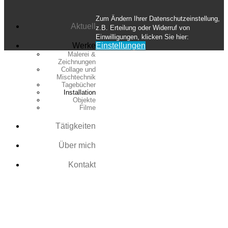
Zum Ändern Ihrer Datenschutzeinstellung,
Aktuell
z.B. Erteilung oder Widerruf von
Einwilligungen, klicken Sie hier:
Werke
Einstellungen
Malerei &
Zeichnungen
Collage und
Mischtechnik
Tagebücher
Installation
Objekte
Filme
Tätigkeiten
Über mich
Kontakt