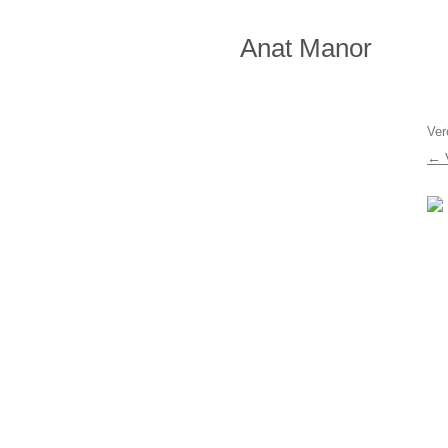
Zum
Inhalt
springen
Anat Manor
Ver
← 