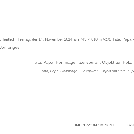
öffentlicht
Freitag, der 14. November 2014
am
743 × 818
in
אבא, Tata, Pa
Vorheriges
Tata, Papa, Hommage – Zeitspuren. Objekt auf Holz. 11,5
IMPRESSUM / IMPRINT
DA